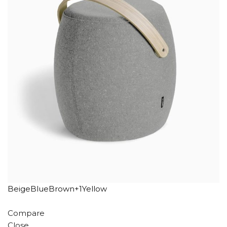
BeigeBlueBrown+1Yellow
Compare
Close