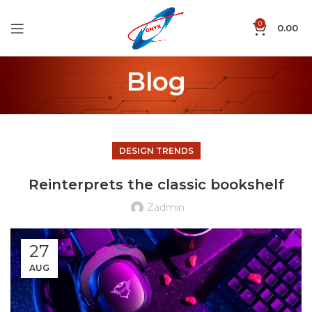
0
0.00
Blog
DESIGN TRENDS
Reinterprets the classic bookshelf
Zadmin
27
AUG