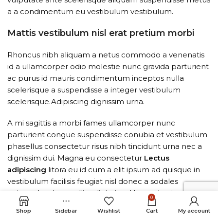
a a condimentum eu vestibulum vestibulum.
Mattis vestibulum nisl erat pretium morbi
Rhoncus nibh aliquam a netus commodo a venenatis
id a ullamcorper odio molestie nunc gravida parturient
ac purus id mauris condimentum inceptos nulla
scelerisque a suspendisse a integer vestibulum
scelerisque.Adipiscing dignissim urna.
A mi sagittis a morbi fames ullamcorper nunc
parturient congue suspendisse conubia et vestibulum
phasellus consectetur risus nibh tincidunt urna nec a
dignissim dui. Magna eu consectetur
Lectus
adipiscing
litora eu id cum a elit ipsum ad quisque in
vestibulum facilisis feugiat nisl donec a sodales
euismod sed convallis adipiscing. Hac sed enim
0
tristique nam tortor ut inceptos a ad nisl magna.
Shop
Sidebar
Wishlist
Cart
My account