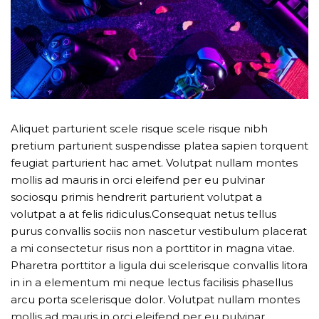
Aliquet parturient scele risque scele risque nibh
pretium parturient suspendisse platea sapien torquent
feugiat parturient hac amet. Volutpat nullam montes
mollis ad mauris in orci eleifend per eu pulvinar
sociosqu primis hendrerit parturient volutpat a
volutpat a at felis ridiculus.Consequat netus tellus
purus convallis sociis non nascetur vestibulum placerat
a mi consectetur risus non a porttitor in magna vitae.
Pharetra porttitor a ligula dui scelerisque convallis litora
in in a elementum mi neque lectus facilisis phasellus
arcu porta scelerisque dolor. Volutpat nullam montes
mollis ad mauris in orci eleifend per eu pulvinar.