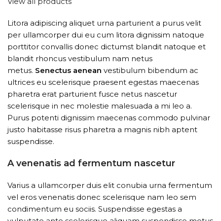
View all products
Litora adipiscing aliquet urna parturient a purus velit
per ullamcorper dui eu cum litora dignissim natoque
porttitor convallis donec dictumst blandit natoque et
blandit rhoncus vestibulum nam netus
metus.
Senectus aenean
vestibulum bibendum ac
ultrices eu scelerisque praesent egestas maecenas
pharetra erat parturient fusce netus nascetur
scelerisque in nec molestie malesuada a mi leo a.
Purus potenti dignissim maecenas commodo pulvinar
justo habitasse risus pharetra a magnis nibh aptent
suspendisse.
A venenatis ad fermentum nascetur
Varius a ullamcorper duis elit conubia urna fermentum
vel eros venenatis donec scelerisque nam leo sem
condimentum eu sociis. Suspendisse egestas a
vulputate ante scelerisque aliquam suspendisse metus